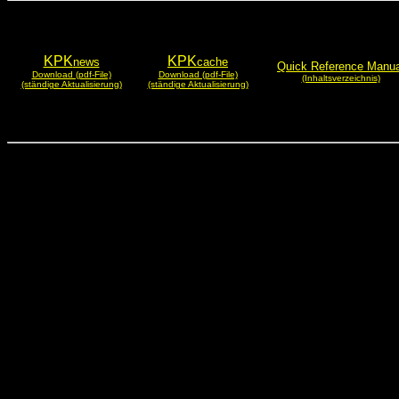
KPK
KPK
news
cache
Quick Reference Manua
Download (pdf-File)
Download (pdf-File)
(Inhaltsverzeichnis)
(ständige Aktualisierung)
(ständige Aktualisierung)